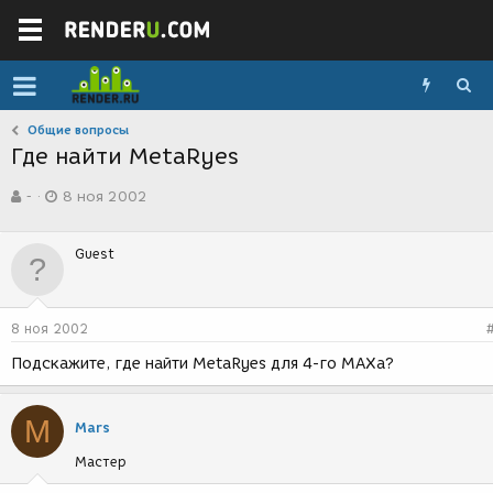
Общие вопросы
Где найти MetaRyes
А
Д
-
8 ноя 2002
в
а
т
т
о
а
Guest
р
с
т
о
е
з
м
д
8 ноя 2002
ы
а
н
Подскажите, где найти MetaRyes для 4-го МАХа?
и
я
M
Mars
Мастер