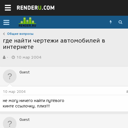
Общие вопросы
где найти чертежи автомобилей в
интернете
А
Д
-
10 мар 2004
в
а
т
т
о
а
Guest
р
с
т
о
е
з
м
д
10 мар 2004
ы
а
н
не могу ничего найти путёвого
и
кинте ссылочку, плиз!!!
я
Guest