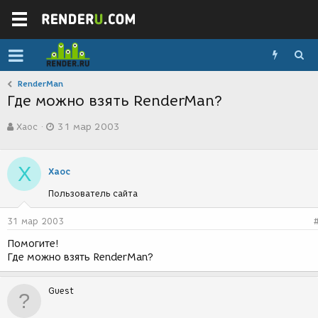
RenderMan
Где можно взять RenderMan?
А
Д
Xaoc
31 мар 2003
в
а
т
т
о
а
X
р
с
Xaoc
т
о
Пользователь сайта
е
з
м
д
ы
а
31 мар 2003
н
Помогите!
и
Где можно взять RenderMan?
я
Guest