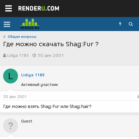
Общие вопросы
Где можно скачать Shag:Fur ?
А
Д
Lidiya 1185
30 дек 2001
в
а
т
т
о
а
L
р
с
Lidiya 1185
т
о
Активный участник
е
з
м
д
ы
а
30 дек 2001
н
Где можно взять Shag:Fur или Shag:hair?
и
я
Guest