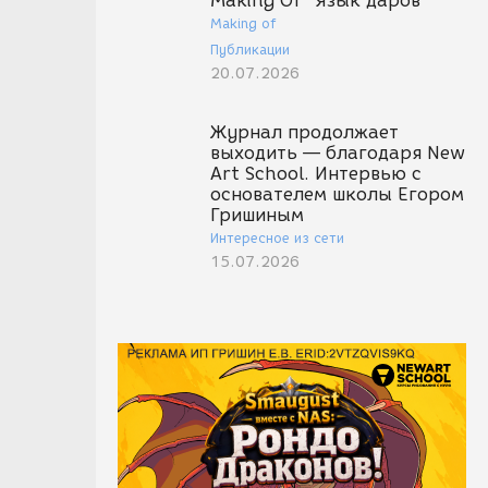
Making Of "Язык даров"
Making of
Публикации
20.07.2026
Журнал продолжает
выходить — благодаря New
Art School. Интервью с
основателем школы Егором
Гришиным
Интересное из сети
15.07.2026