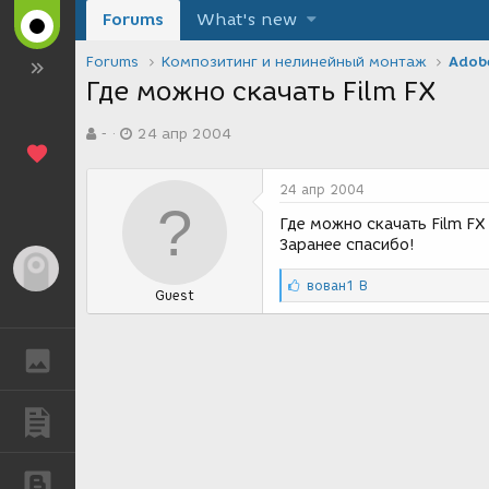
Forums
What's new
Forums
Композитинг и нелинейный монтаж
Adobe
Где можно скачать Film FX
А
Д
-
24 апр 2004
в
а
т
т
о
а
24 апр 2004
р
с
т
о
Где можно скачать Film FX
е
з
Заранее спасибо!
м
д
Гость
ы
а
С
вован1 В
Guest
н
и
и
м
я
п
ГАЛЕРЕЯ
а
т
и
и
ПУБЛИКАЦИИ
:
БЛОГИ