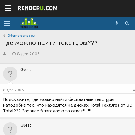
Общие вопросы
Где можно найти текстуры???
А
Д
-
8 дек 2003
в
а
т
т
о
а
Guest
р
с
т
о
е
з
м
д
8 дек 2003
ы
а
н
Подскажите, где можно найти бесплатные текстуры
и
наподобие тех, что находятся на дисках Total Textures от 3D
я
Total??? Заранее благодарю за ответ!!!!!!!
Guest