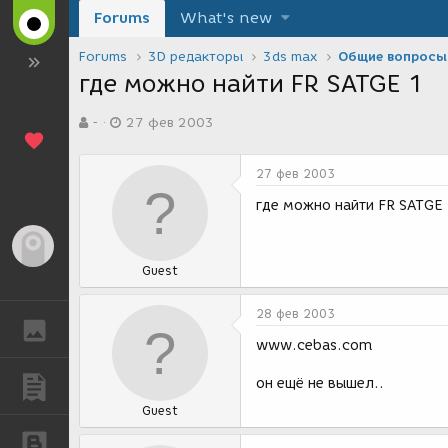
Forums
What's new
Forums
3D редакторы
3ds max
Общие вопросы
где можно найти FR SATGE 1
А
Д
-
27 фев 2003
в
а
т
т
о
а
27 фев 2003
р
с
т
о
где можно найти FR SATGE
е
з
м
д
Гость
ы
а
Guest
н
и
я
28 фев 2003
ГАЛЕРЕЯ
www.cebas.com
он ещё не вышел..
ПУБЛИКАЦИИ
Guest
БЛОГИ