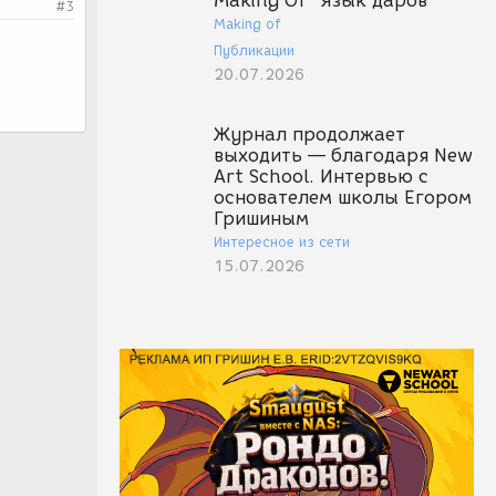
Making Of "Язык даров"
#3
Making of
Публикации
20.07.2026
Журнал продолжает
выходить — благодаря New
Art School. Интервью с
основателем школы Егором
Гришиным
Интересное из сети
15.07.2026