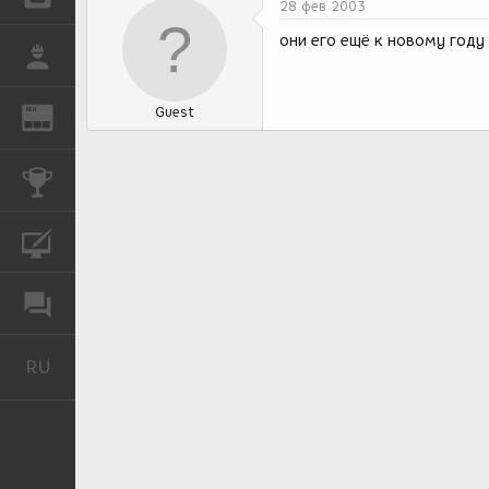
28 фев 2003
они его ещё к новому год
РАБОТА
Guest
REN
ЖУРНАЛ
КОНКУРСЫ
КУРСЫ
ФОРУМ
RU
Русский