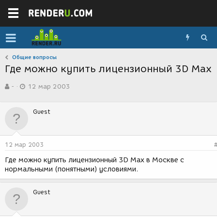
Общие вопросы
Где можно купить лицензионный 3D Max
А
Д
-
12 мар 2003
в
а
т
т
о
а
Guest
р
с
т
о
е
з
м
д
12 мар 2003
ы
а
н
Где можно купить лицензионный 3D Max в Москве с
и
нормальными (понятными) условиями.
я
Guest