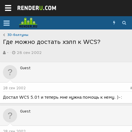
3D-болтуны
Где можно достать хэлп к WCS?
А
Д
-
28 сен 2002
в
а
т
т
о
а
Guest
р
с
т
о
е
з
м
д
28 сен 2002
ы
а
н
Достал WCS 5.01 и теперь мне нужна помощь к нему. )-:
и
я
Guest
28 сен 2002