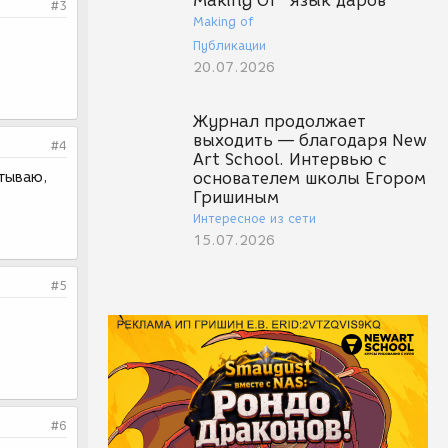
Making Of "Язык даров"
#3
Making of
Публикации
20.07.2026
Журнал продолжает
выходить — благодаря New
#4
Art School. Интервью с
ытываю,
основателем школы Егором
Гришиным
Интересное из сети
15.07.2026
#5
#6