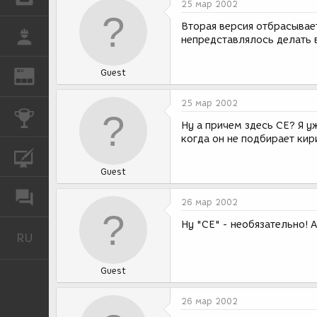
25 мар 2002
Вторая версия отбрасывает
РАБОТА
непредставлялось делать в
Guest
REN
ЖУРНАЛ
25 мар 2002
КОНКУРСЫ
Ну а причем здесь CE? Я 
когда он не подбирает кир
КУРСЫ
Guest
ФОРУМ
26 мар 2002
Ну "СЕ" - необязательно! А
RU
Русский
Guest
26 мар 2002