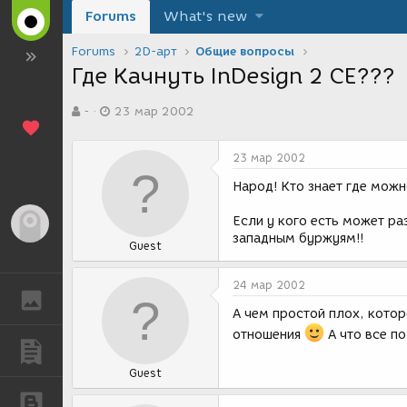
Forums
What's new
Forums
2D-арт
Общие вопросы
Где Качнуть InDesign 2 CE???
А
Д
-
23 мар 2002
в
а
т
т
о
а
23 мар 2002
р
с
т
о
Народ! Кто знает где можн
е
з
м
д
Если у кого есть может р
Гость
ы
а
западным буржуям!!
Guest
н
и
я
24 мар 2002
ГАЛЕРЕЯ
А чем простой плох, котор
отношения
А что все по
ПУБЛИКАЦИИ
Guest
БЛОГИ