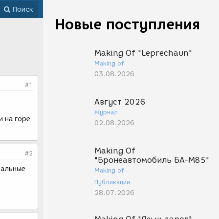
Поиск
Новые поступления
Making Of "Leprechaun"
Making of
03.08.2026
#1
Август 2026
Журнал
и на горе
02.08.2026
Making Of
#2
"Бронеавтомобиль БА-М85"
мальные
Making of
Публикации
28.07.2026