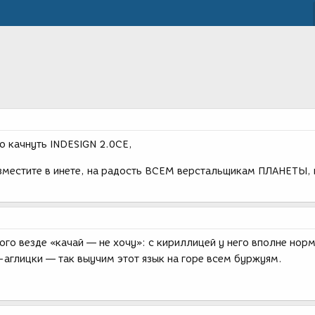
о качнуть INDESIGN 2.0CE,
азместите в инете, на радость ВСЕМ верстальщикам ПЛАНЕТЫ, 
ого везде «качай — не хочу»: с кириллицей у него вполне нор
-аглицки — так выучим этот язык на горе всем буржуям.