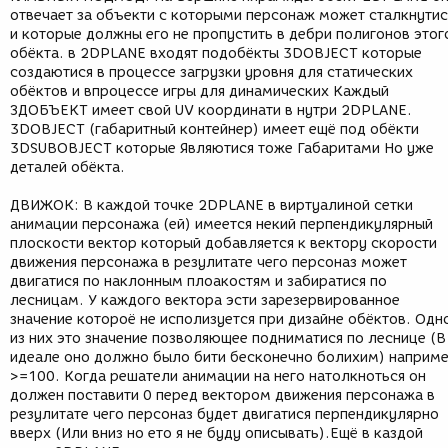
отвечает за объекти с которыми персонаж может сталкнутис
и которые должны его не пропустить в дебри полигонов этог
обёкта. в 2DPLANE входят подобёкты 3DOBJECT которые
создаютися в процессе загрузки уровня для статических
обёктов и впроцессе игры для динамических Каждый
ЗДОБЪЕКТ имеет свой UV координати в нутри 2DPLANE.
3DOBJECT (габаритный контейнер) имеет ещё под обёкти
3DSUBOBJECT которые Являютися тоже Габаритами Но уже
деталей обёкта.
ДВИЖОК: В каждой точке 2DPLANE в виртуалиной сетки
анимации персонажа (ей) имеется некий перпендикулярный
плоскости вектор который добавляется к вектору скорости
движения персонажа в резулитате чего персоназ может
двигатися по наклонным плоакостям и забиратися по
лесницам. У каждого вектора эсти зарезервированное
значение котороё не исполизуется при дизайне обёктов. Одн
из них это значение позволяющее подниматися по леснице (В
идеале оно должно было бити бесконечно болихим) наприм
>=100. Когда решатели анимации на него натолкноться он
должен поставити 0 перед вектором движения персонажа в
резулитате чего персоназ будет двигатися перпендикулярно
вверх (Или вниз но ето я не буду описывать).Ещё в каздой