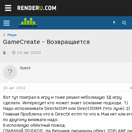
Maya
GameCreate - Возвращается
А
Д
-
20 авг 2002
в
а
т
т
о
а
Guest
р
с
т
о
е
з
м
д
20 авг 2002
ы
а
н
Вот тут поиграл в игру и тоже решил неболишую ЗД игру
и
сделати. Интересует кто может знает основние подходи. 1)
я
Надо исполизивати DirecteDIM или Direct3DRM (Что луче) 2)
Главная Проблема что в DirectХ eстm то что в Мая нет или ег
по другому визивати надо.
Я исполизую обёктный пожод:
ГЛАВНЫЙ ПОДХОД: На Вершине пирамиды обёкт 2DPLANE о