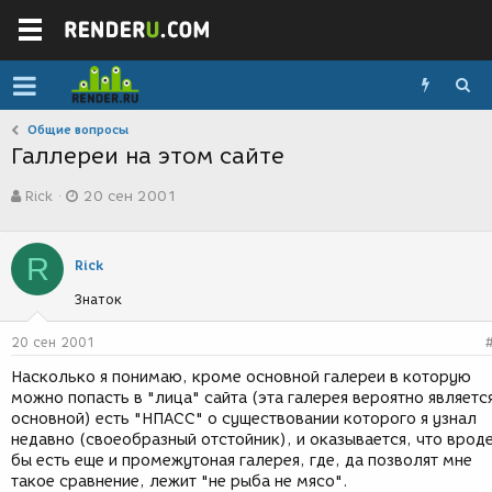
Общие вопросы
Галлереи на этом сайте
А
Д
Rick
20 сен 2001
в
а
т
т
о
а
R
р
с
Rick
т
о
Знаток
е
з
м
д
ы
а
20 сен 2001
н
Насколько я понимаю, кроме основной галереи в которую
и
можно попасть в "лица" сайта (эта галерея вероятно являетс
я
основной) есть "НПАСС" о существовании которого я узнал
недавно (своеобразный отстойник), и оказывается, что врод
бы есть еще и промежутоная галерея, где, да позволят мне
такое сравнение, лежит "не рыба не мясо".