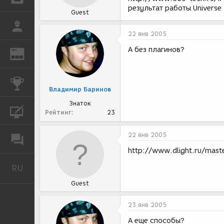
результат работы Universe
Guest
РАБОТА
22 янв 2005
А без плагинов?
REN
ЖУРНАЛ
КОНКУРСЫ
Владимир Баринов
Знаток
КУРСЫ
Рейтинг
23
22 янв 2005
ФОРУМ
http://www.dlight.ru/mas
RU
Русский
Guest
23 янв 2005
А еще способы?