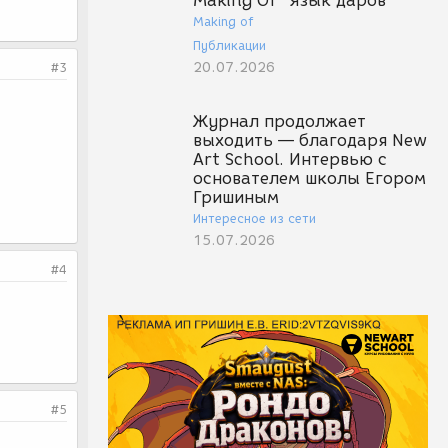
Making Of "Язык даров"
Making of
Публикации
20.07.2026
#3
Журнал продолжает
выходить — благодаря New
Art School. Интервью с
основателем школы Егором
Гришиным
Интересное из сети
15.07.2026
#4
#5