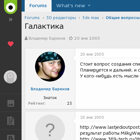
Forums
What's new
Forums
3D редакторы
3ds max
Общие вопросы
Галактика
А
Д
Владимир Баринов
20 янв 2005
в
а
т
т
о
а
20 янв 2005
р
с
т
о
Стоит вопрос создания сп
е
з
Планируется и дальний, и 
м
д
У кого-нибудь есть мысли
Гость
ы
а
н
Владимир Баринов
и
я
Знаток
ГАЛЕРЕЯ
Рейтинг
23
20 янв 2005
ПУБЛИКАЦИИ
http://www.lastjedioutpos
результат работы MilkyWa
БЛОГИ
http://www.369-tech.ru/IM