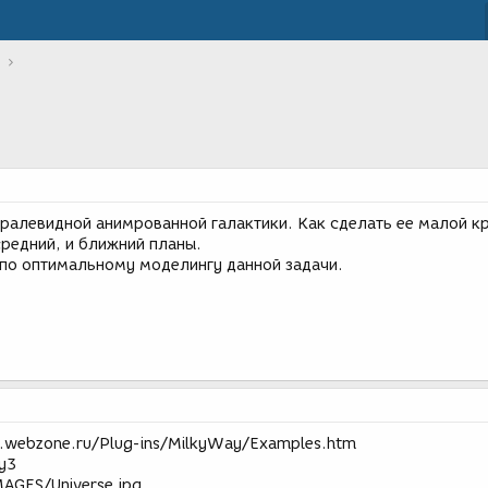
иралевидной анимрованной галактики. Как сделать ее малой 
средний, и ближний планы.
 по оптимальному моделингу данной задачи.
t.webzone.ru/Plug-ins/MilkyWay/Examples.htm
y3
AGES/Universe.jpg