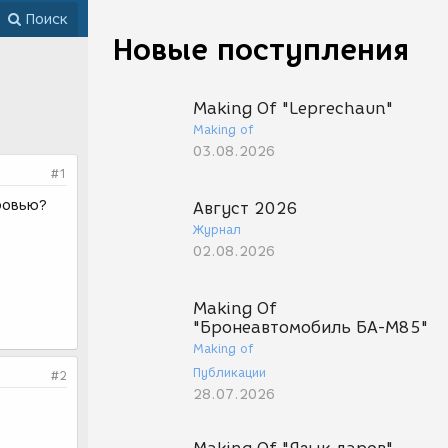
Поиск
Новые поступления
Making Of "Leprechaun"
Making of
03.08.2026
#1
кровью?
Август 2026
Журнал
02.08.2026
Making Of
"Бронеавтомобиль БА-М85"
Making of
Публикации
#2
28.07.2026