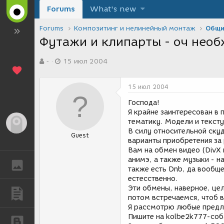
Forums
What's new
Forums
Композитинг и нелинейный монтаж
Общи
Футажи и клипарты - оч необ
А
Д
-
15 июл 2004
в
а
т
т
о
а
15 июл 2004
р
с
т
о
Господа!
е
з
Я крайне заинтересован в
м
д
тематику. Модели и тексту
Гость
ы
а
В силу относительной ску
Guest
н
варианты приобретения за
и
Вам на обмен видео (DivX 
я
анимэ, а также музыки - на 
ГАЛЕРЕЯ
также есть Dnb, да вообще
естесственно.
Эти обмены, наверное, цел
ПУБЛИКАЦИИ
потом встречаемся, чтоб в
Я рассмотрю любые предло
Пишите на kolbe2k777-соб
БЛОГИ