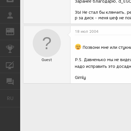
Заранее благодарю, d_EGO
ЗЫ Не стал бы клянчить, р
РАБОТА
р за диск - меня шеф не по
REN
ЖУРНАЛ
18 июл 2004
Позвони мне или стукни
КОНКУРСЫ
P.S. Давненько мы не вид
Guest
КУРСЫ
надо исправить это досад
Gimly
ФОРУМ
RU
Русский