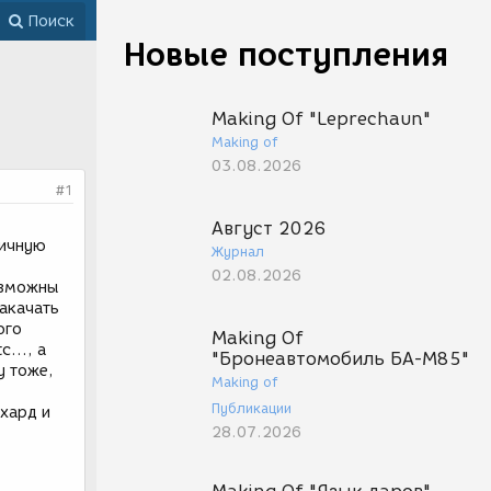
Поиск
Новые поступления
Making Of "Leprechaun"
Making of
03.08.2026
#1
Август 2026
личную
Журнал
02.08.2026
озможны
накачать
ого
Making Of
..., а
"Бронеавтомобиль БА-М85"
у тоже,
Making of
Публикации
 хард и
28.07.2026