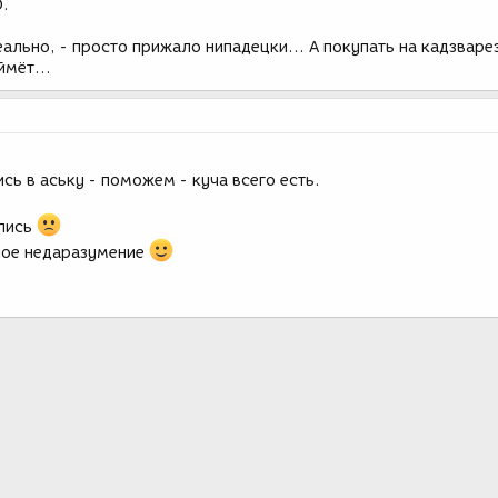
.
еально, - просто прижало нипадецки... А покупать на кадзваре
ймёт...
сь в аську - поможем - куча всего есть.
елись
ное недаразумение