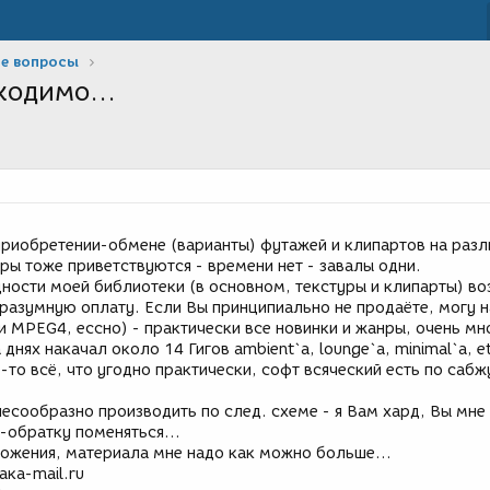
е вопросы
ходимо...
 приобретении-обмене (варианты) футажей и клипартов на раз
ры тоже приветствуются - времени нет - завалы одни.
дности моей библиотеки (в основном, текстуры и клипарты) в
 разумную оплату. Если Вы принципиально не продаёте, могу 
и MPEG4, ессно) - практически все новинки и жанры, очень мн
днях накачал около 14 Гигов ambient`a, lounge`a, minimal`a, etс
-то всё, что угодно практически, софт всяческий есть по сабж
есообразно производить по след. схеме - я Вам хард, Вы мне
-обратку поменяться...
жения, материала мне надо как можно больше...
ака-mail.ru