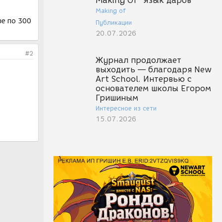
Making Of "Язык даров"
Making of
зе по 300
Публикации
20.07.2026
#2
Журнал продолжает
выходить — благодаря New
Art School. Интервью с
основателем школы Егором
Гришиным
Интересное из сети
15.07.2026