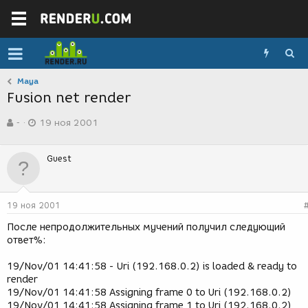
Maya
Fusion net render
А
Д
-
19 ноя 2001
в
а
т
т
о
а
Guest
р
с
т
о
е
з
м
д
19 ноя 2001
ы
а
н
После непродолжительных мучений получил следующий
и
ответ%:
я
19/Nov/01 14:41:58 - Uri (192.168.0.2) is loaded & ready to
render
19/Nov/01 14:41:58 Assigning frame 0 to Uri (192.168.0.2)
19/Nov/01 14:41:58 Assigning frame 1 to Uri (192.168.0.2)