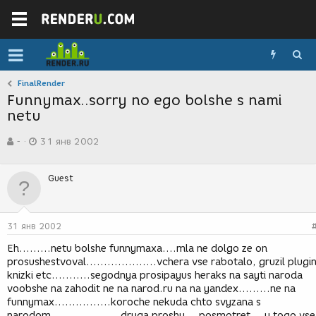
FinalRender
Funnymax..sorry no ego bolshe s nami
netu
А
Д
-
31 янв 2002
в
а
т
т
о
а
Guest
р
с
т
о
е
з
м
д
31 янв 2002
ы
а
н
Eh.........netu bolshe funnymaxa....mla ne dolgo ze on
и
prosushestvoval....................vchera vse rabotalo, gruzil plugin
я
knizki etc...........segodnya prosipayus heraks na sayti naroda
voobshe na zahodit ne na narod.ru na na yandex.........ne na
funnymax................koroche nekuda chto svyzana s
narodom................... druga proshu....posmotret....u togo vse