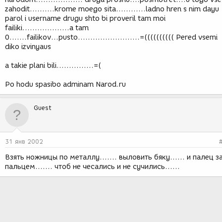
zahodit..........krome moego sita............ladno hren s nim dayu
parol i username drugu shto bi proveril tam moi
failiki...................a tam
0.......failikov...pusto.........................=(((((((((( Pered vsemi
diko izvinyaus
a takie plani bili...............=(
Po hodu spasibo adminam Narod.ru
Guest
31 янв 2002
Взять ножницы по металлу....... выловить бяку...... и палец з
пальцем....... чтоб не чесались и не сучились......