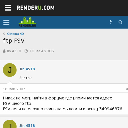
Cinema 4D
ftp FSV
А
Д
Jin 4518
16 май 2003
в
а
т
т
о
а
J
р
с
Jin 4518
т
о
Знаток
е
з
м
д
ы
а
16 май 2003
н
Никак не могу найти в форуме где упоминается адрес
и
FSV'шного ftp.
я
FSV асли не сложно скинь на мыло или в аську 349946876
J
Jin 4518