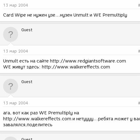
13 мар 2004
Card Wipe не нужен узе...нузен Unmult и WE Premultiply
Guest
13 мар 2004
Unmult есть на сайте http://www.redgiantsoftware.com
WE живут здесь: http://www.walkereffects.com
Guest
13 мар 2004
ага, вот как раз WE Premultiply на
http://www.walkereffects.com и нетуууу...ребята может у ва
завалялся,поделитесь
Guest