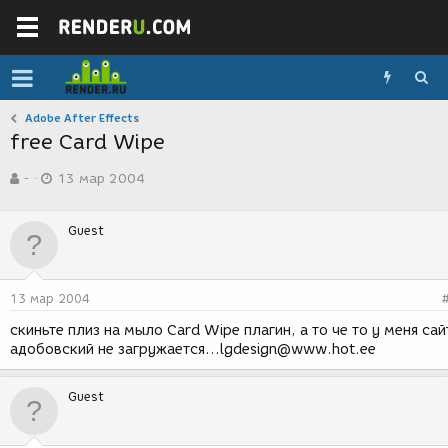
Adobe After Effects
free Card Wipe
А
Д
-
13 мар 2004
в
а
т
т
о
а
Guest
р
с
т
о
е
з
м
д
13 мар 2004
ы
а
н
скиньте плиз на мыло Card Wipe плагин, а то че то у меня сай
и
адобовский не загружается...lgdesign@www.hot.ee
я
Guest