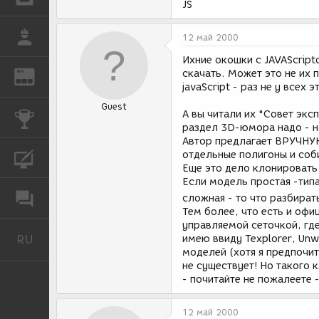
JS
РАБОТА
12 май 2000
Ихние окошки с JAVAScripto
скачать. Может это не их 
REN
ЖУРНАЛ
javaScript - раз не у всех э
Guest
А вы читали их "Совет экс
КОНКУРСЫ
раздел 3D-юмора надо - н
Автор предлагает ВРУЧНУЮ
отдельные полигоны и соби
КУРСЫ
Еще это дело клонировать
Если модель простая -типа
ФОРУМ
сложная - то что разбира
Тем более, что есть и офи
управляемой сеточкой, гд
RU
имею ввиду Texplorer, Unw
Русский
моделей (хотя я предпочит
не существует! Но такого 
- почитайте не пожалеете -
12 май 2000