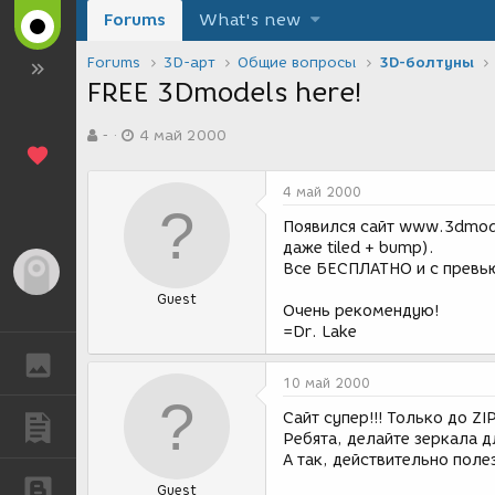
Forums
What's new
Forums
3D-арт
Общие вопросы
3D-болтуны
FREE 3Dmodels here!
А
Д
-
4 май 2000
в
а
т
т
о
а
4 май 2000
р
с
т
о
Появился сайт www.3dmode
е
з
даже tiled + bump).
м
д
Все БЕСПЛАТНО и с превь
Гость
ы
а
Guest
н
Очень рекомендую!
и
=Dr. Lake
я
ГАЛЕРЕЯ
10 май 2000
Сайт супер!!! Только до ZI
ПУБЛИКАЦИИ
Ребята, делайте зеркала д
А так, действительно пол
БЛОГИ
Guest