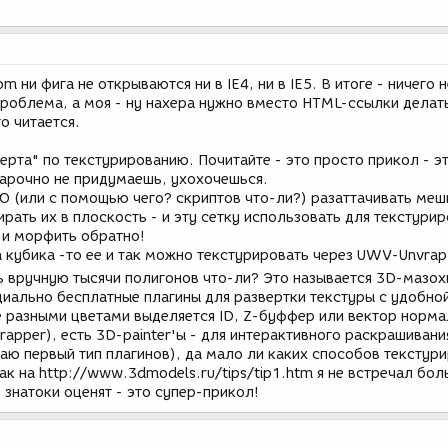
m ни фига не открываются ни в IE4, ни в IE5. В итоге - ничего н
проблема, а моя - ну нахера нужно вместо HTML-ссылки делат
то читается.
перта" по текстурированию. Почитайте - это просто прикол - эт
арочно не придумаешь, ухохочешься.
 (или с помощью чего? скриптов что-ли?) разаттачивать меш
рать их в плоскость - и эту сетку использовать для текстурир
 и морфить обратно!
 кубика -то ее и так можно текстурировать через UWV-Unvrap,
ть вручную тысячи полигонов что-ли? Это называется 3D-мазо
циально бесплатные плагины для развертки текстуры с удобно
е разными цветами выделяется ID, Z-буффер или вектор норма
rapper), есть 3D-painter'ы - для интерактивного раскрашивани
аю первый тип плагинов), да мало ли каких способов текстур
как на http://www.3dmodels.ru/tips/tip1.htm я не встречал бол
 знатоки оценят - это супер-прикол!