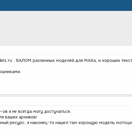
ls.ru . ВАЛОМ различных моделей для MAXа, и хороших текст
юшниками.
P-ов я не всегда могу достучаться.
ля ваших архивов!
езный ресурс, я наконец-то нашел там хорошую модель мотоц