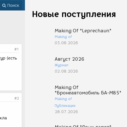
Поиск
Новые поступления
Making Of "Leprechaun"
Making of
03.08.2026
#1
ур (есть
Август 2026
Журнал
02.08.2026
Making Of
"Бронеавтомобиль БА-М85"
#2
Making of
Публикации
28.07.2026
икла