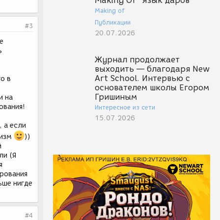
Making Of "Язык даров"
Making of
Публикации
#3
20.07.2026
е
ь
Журнал продолжает
выходить — благодаря New
Art School. Интервью с
о в
основателем школы Егором
Гришиным
и на
ования!
Интересное из сети
15.07.2026
 а если
хизм
))
й
ли (Я
я
ирования
ьше нигде
#4