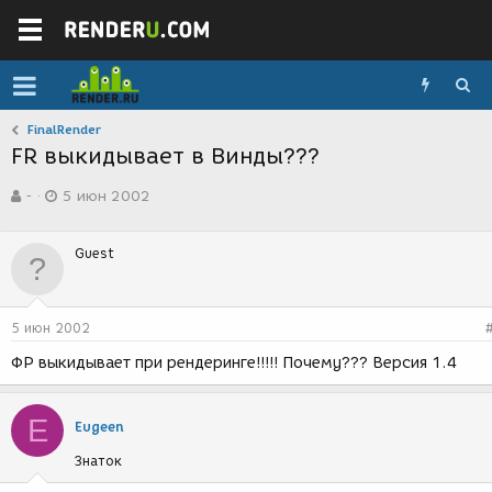
FinalRender
FR выкидывает в Винды???
А
Д
-
5 июн 2002
в
а
т
т
о
а
Guest
р
с
т
о
е
з
м
д
5 июн 2002
ы
а
н
ФР выкидывает при рендеринге!!!!! Почему??? Версия 1.4
и
я
E
Eugeen
Знаток