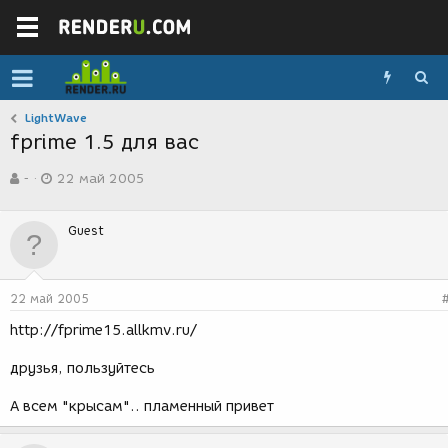
LightWave
fprime 1.5 для вас
А
Д
-
22 май 2005
в
а
т
т
о
а
Guest
р
с
т
о
е
з
м
д
22 май 2005
ы
а
н
http://fprime15.allkmv.ru/
и
я
друзья, пользуйтесь
А всем "крысам".. пламенный привет