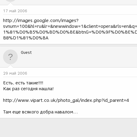
17 май 2006
http://images.google.com/images?
svnum=100&hl=ru&lr=&newwindow=1&client=opera&rls=en&
1%81%D0%B5%D0%BD%D0%BE&btnG=%D0%9F%D0%BE%
B8%D1%81%D0%BA
Guest
29 май 2006
Есть, есть такие!!!!
Как раз сегодня нашла!
http://www.vipart.co.uk/photo_gal/index.php?id_parent=4
Там еще всякого добра навалом...