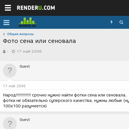
Общие вопросы
Фото сена или сеновала
А
Д
-
17 май 2006
в
а
т
т
о
а
Guest
р
с
т
о
е
з
м
д
17 май 2006
ы
а
н
Народ!!!!!!!!!!!!! срочно нужно найти фотки сена или сеновала,
и
фотки не обязательно суперского качества, нужны любые (ну
я
100х100 разумеется)
Guest