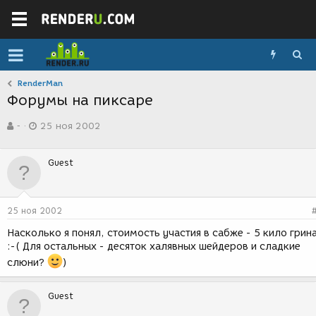
RenderMan
Форумы на пиксаре
А
Д
-
25 ноя 2002
в
а
т
т
о
а
Guest
р
с
т
о
е
з
м
д
25 ноя 2002
ы
а
н
Насколько я понял, стоимость участия в сабже - 5 кило грин
и
:-( Для остальных - десяток халявных шейдеров и сладкие
я
слюни?
)
Guest