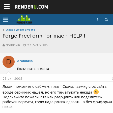
Adobe After Effects
Forge Freeform for mac - HELP!!!
А
Д
drobinkin
23 окт 2005
в
а
т
т
о
а
D
р
с
drobinkin
т
о
Пользователь сайта
е
з
м
д
ы
а
23 окт 2005
н
Люди, помогите с сабжем, плиз!! Скачал демку с офсайта,
и
я
вроде серийник нашел, но его там втыкать некуда
Подскажите пожалйуста как разрулить или поделитесь
рабочей версией, горю нада ролик сдавать, а без фриформа
никак