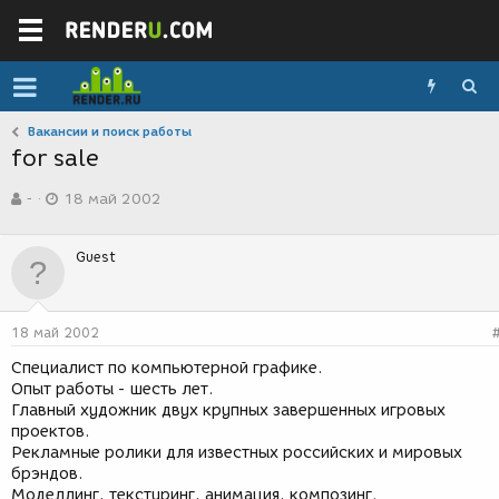
Вакансии и поиск работы
for sale
А
Д
-
18 май 2002
в
а
т
т
о
а
Guest
р
с
т
о
е
з
м
д
18 май 2002
ы
а
н
Специалист по компьютерной графике.
и
Опыт работы - шесть лет.
я
Главный художник двух крупных завершенных игровых
проектов.
Рекламные ролики для известных российских и мировых
брэндов.
Моделлинг, текстуринг, анимация, композинг.