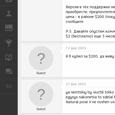
Версия в тех.поддержке не
приобрести, предпочтитель
РАБОТА
цена - в районе $200 (поку
сообщите.
REN
ЖУРНАЛ
P.S. Давайте опустим комме
$2 (бесплатно) еще 3 меся
КОНКУРСЫ
12 фев 2003
Я б купил за $200, да живу
КУРСЫ
ФОРУМ
Guest
27 фев 2003
RU
Русский
ya nemtskiy by viuchil tolko
egysys nakonetsa to sdelal 
Natural pose II ne nushen v
Guest