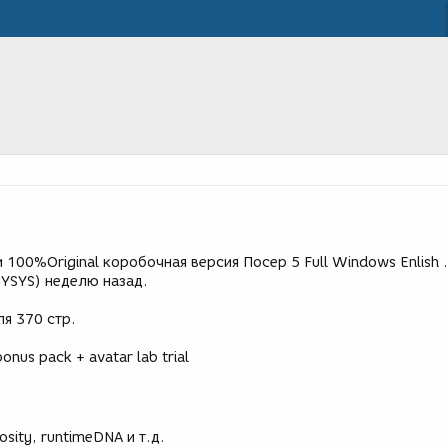
 100%Original коробочная версия Посер 5 Full Windows Enlish .
GYSYS) неделю назад.
я 370 стр.
nus pack + avatar lab trial
osity, runtimeDNA и т.д.