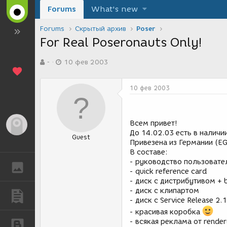
Forums
What's new
Forums
Скрытый архив
Poser
For Real Poseronauts Only!
А
Д
-
10 фев 2003
в
а
т
т
о
а
10 фев 2003
р
с
т
о
е
з
м
д
Всем привет!
Гость
ы
а
До 14.02.03 есть в наличии
Guest
н
Привезена из Германии (E
и
В составе:
я
- руководство пользовател
ГАЛЕРЕЯ
- quick reference card
- диск с дистрибутивом + bo
- диск с клипартом
ПУБЛИКАЦИИ
- диск с Service Release 2.1
- красивая коробка
- всякая реклама от render
БЛОГИ