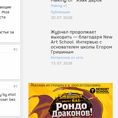
Making Of "Язык даров"
Making of
лающие
. Моя
Публикации
ста
20.07.2026
Журнал продолжает
астье за
выходить — благодаря New
Art School. Интервью с
основателем школы Егором
#2
Гришиным
Интересное из сети
15.07.2026
#3
y by etot
poser bez