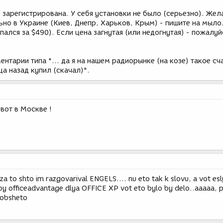
 зарегистрирована. У себя установки не было (серьезно). Же
но в Украине (Киев, Днепр, Харьков, Крым) - пишите на мыло
пался за $490). Если цена загнутая (или недогнутая) - пожалуй
нтарии типа "... да я на нашем радиорынке (на козе) такое сч
ца назад купил (скачал)".
 вот в Москве !
 za to shto im razgovarival ENGELS.... nu eto tak k slovu, a vot esl
by officeadvantage dlya OFFICE XP vot eto bylo by delo..aaaaa, 
oobsheto