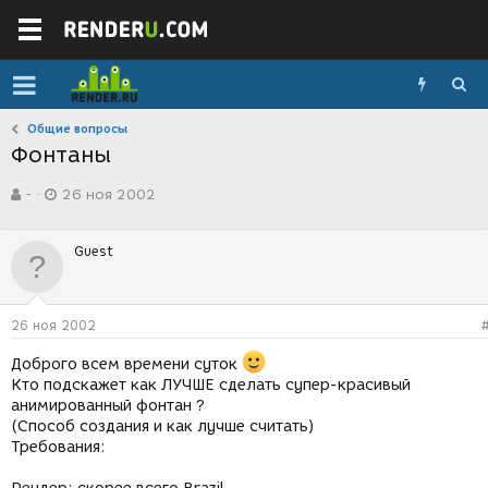
Общие вопросы
Фонтаны
А
Д
-
26 ноя 2002
в
а
т
т
о
а
Guest
р
с
т
о
е
з
м
д
26 ноя 2002
ы
а
н
Доброго всем времени суток
и
Кто подскажет как ЛУЧШЕ сделать супер-красивый
я
анимированный фонтан ?
(Способ создания и как лучше считать)
Требования: