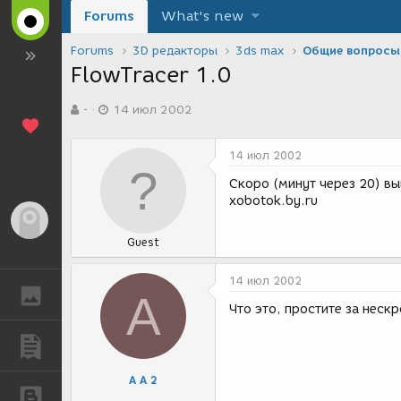
Forums
What's new
Forums
3D редакторы
3ds max
Общие вопросы
FlowTracer 1.0
А
Д
-
14 июл 2002
в
а
т
т
о
а
14 июл 2002
р
с
т
о
Скоро (минут через 20) в
е
з
xobotok.by.ru
м
д
Гость
ы
а
Guest
н
и
я
14 июл 2002
ГАЛЕРЕЯ
А
Что это, простите за нес
ПУБЛИКАЦИИ
А А 2
БЛОГИ