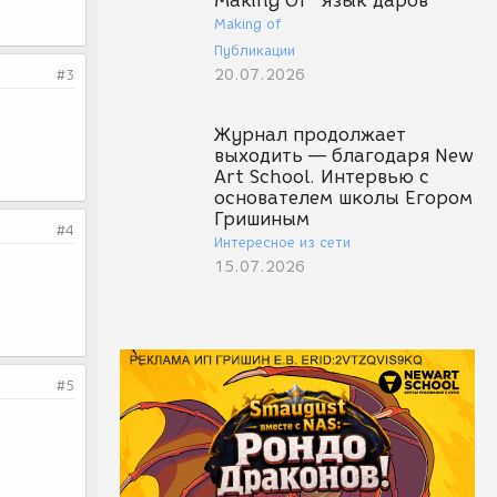
Making Of "Язык даров"
Making of
Публикации
20.07.2026
#3
Журнал продолжает
выходить — благодаря New
Art School. Интервью с
основателем школы Егором
Гришиным
#4
Интересное из сети
15.07.2026
#5