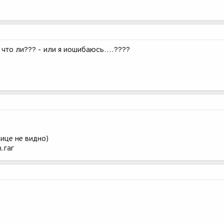
то ли??? - или я иошибаюсь....????
нице не видно)
.rar