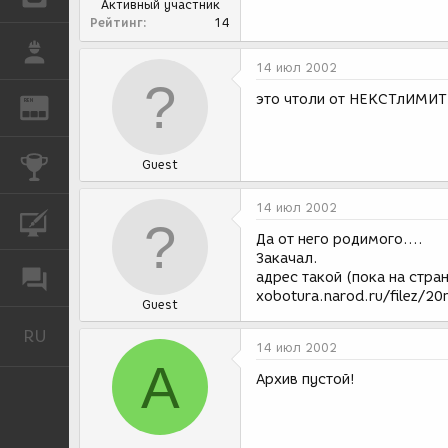
Активный участник
Рейтинг
14
РАБОТА
14 июл 2002
это чтоли от НЕКСТлИМИТ ч
REN
ЖУРНАЛ
КОНКУРСЫ
Guest
14 июл 2002
КУРСЫ
Да от него родимого....
Закачал.
ФОРУМ
адрес такой (пока на стра
xobotura.narod.ru/filez/20n
Guest
RU
Русский
14 июл 2002
A
Архив пустой!