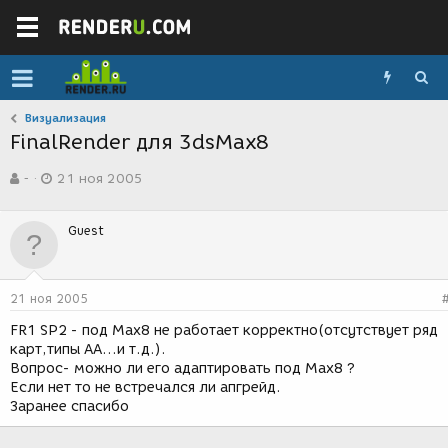
Визуализация
FinalRender для 3dsMax8
А
Д
-
21 ноя 2005
в
а
т
т
о
а
Guest
р
с
т
о
е
з
м
д
21 ноя 2005
ы
а
н
FR1 SP2 - под Max8 не работает корректно(отсутствует ряд
и
карт,типы AA...и т.д.).
я
Вопрос- можно ли его адаптировать под Max8 ?
Если нет то не встречался ли апгрейд.
Заранее спасибо