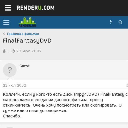
Графика в фильмах
FinalFantasyDVD
А
Д
-
22 июл 2002
в
а
т
т
о
а
Guest
р
с
т
о
е
з
м
д
22 июл 2002
ы
а
н
Коллеги, если у кого-то есть диск (mpg4,DVD) FinalFantasy с
и
матерьялами о создании данного фильма, прошу
я
откликнитесь. Очень хочу посмотреть или скопировать. О
сумме или о пиве договоримся.
Спасибо.