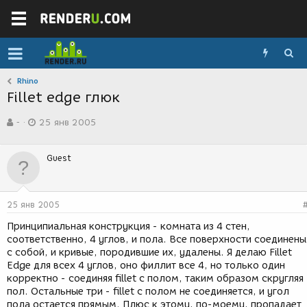
Rhino
Fillet edge глюк
А
Д
-
25 янв 2005
в
а
т
т
о
а
Guest
р
с
т
о
е
з
м
д
25 янв 2005
ы
а
н
Принципиальная конструкция - комната из 4 стен,
и
соответственно, 4 углов, и пола. Все поверхности соединены
я
с собой, и кривые, породившие их, удалены. Я делаю Fillet
Edge для всех 4 углов, оно филлит все 4, но только один
корректно - соединяя fillet с полом, таким образом скругляя
пол. Остальные три - fillet с полом не соединяется, и угол
пола остается прямым. Плюс к этому, по-моему, пропадает