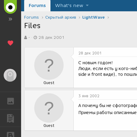
Forums
What's new
Forums
Скрытый архив
LightWave
Files
А
Д
-
28 дек 2001
в
а
т
т
о
а
28 дек 2001
р
с
т
о
С новым годом!
е
з
Люди, если есть у кого-ни
м
д
side и front виде), то пошл
Гость
ы
а
Guest
н
и
я
3 янв 2002
ГАЛЕРЕЯ
А почему бы не сфотограф
Приемы работы описанные
ПУБЛИКАЦИИ
Guest
БЛОГИ