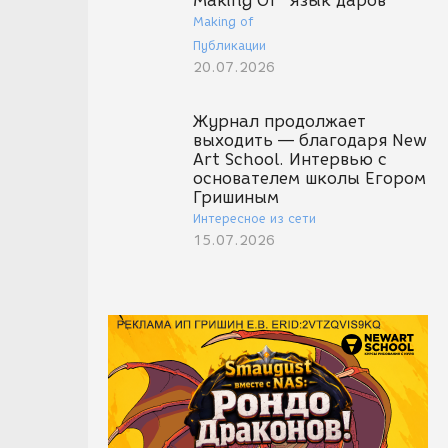
Making Of "Язык даров"
Making of
Публикации
20.07.2026
Журнал продолжает
выходить — благодаря New
Art School. Интервью с
основателем школы Егором
Гришиным
Интересное из сети
15.07.2026