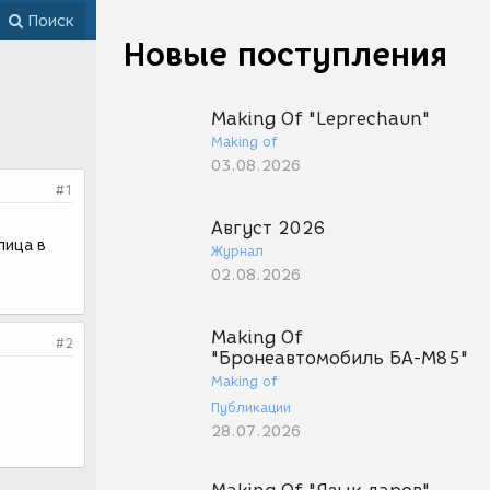
Поиск
Новые поступления
Making Of "Leprechaun"
Making of
03.08.2026
#1
Август 2026
лица в
Журнал
02.08.2026
Making Of
#2
"Бронеавтомобиль БА-М85"
Making of
Публикации
28.07.2026