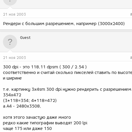
21 ноя 2003
Рендери с большим разрешением, например (3000х2400)
Guest
21 ноя 2003
300 dpi - это 118,11 dpsm ( 300 / 2.54 )
соответственно и считай сколько пикселей ставить по высот
и ширине
т.е. картинку 3x4sm 300 dpi нужно рендерить с разрешением
354х472
(3*118=354; 4*118=472)
а А4 - 2480х3508,
хотя этого зачастую даже много
редко какие типографии выводят 200 lpi
чаще 175 или даже 150