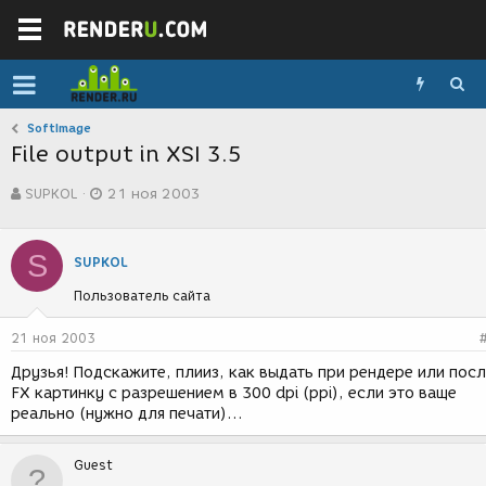
SoftImage
File output in XSI 3.5
А
Д
SUPKOL
21 ноя 2003
в
а
т
т
о
а
S
р
с
SUPKOL
т
о
Пользователь сайта
е
з
м
д
ы
а
21 ноя 2003
н
Друзья! Подскажите, плииз, как выдать при рендере или пос
и
FX картинку с разрешением в 300 dpi (ppi), если это ваще
я
реально (нужно для печати)...
Guest