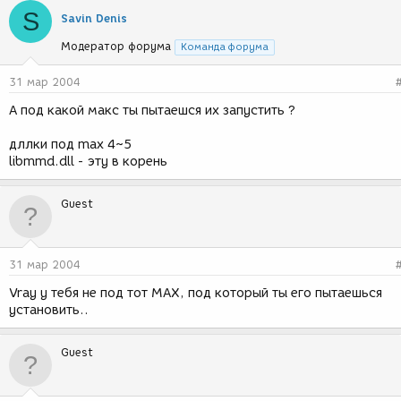
S
Savin Denis
Модератор форума
Команда форума
31 мар 2004
А под какой макс ты пытаешся их запустить ?
дллки под max 4~5
libmmd.dll - эту в корень
Guest
31 мар 2004
Vray у тебя не под тот МАХ, под который ты его пытаешься
установить..
Guest