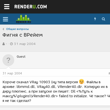
Общие вопросы
Фигня с ВРейем
А
Д
-
31 мар 2004
в
а
т
т
о
а
Guest
р
с
т
о
е
з
м
д
31 мар 2004
ы
а
н
Короче скачал VRay 10903 (ну типа версия
. Файлы в
и
архиве: libmmd.dll, VRay40.dll, VRender40.dlr. Копирую их в
я
диру плюгинс, а при запуске он пишет: Dll <%Путь к
максу%\plugins\VRender40.dlr> failed to initialize. Чё такое? Ч
я не так сделал?