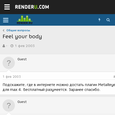
Общие вопросы
Feel your body
А
Д
-
1 фев 2003
в
а
т
т
о
а
Guest
р
с
т
о
е
з
м
д
1 фев 2003
ы
а
н
Подскажите, где в интернете можно достать плагин MetaRey
и
для max 4. Бесплатный разумеется. Заранее спасибо.
я
Guest