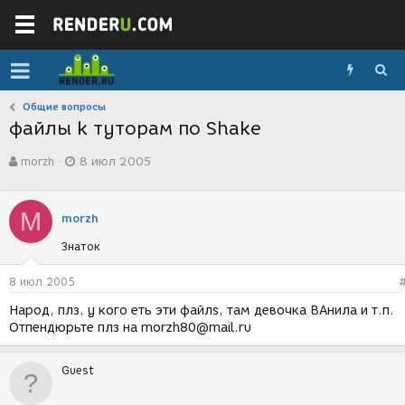
Общие вопросы
файлы k туторам по Shake
А
Д
morzh
8 июл 2005
в
а
т
т
о
а
M
р
с
morzh
т
о
Знаток
е
з
м
д
ы
а
8 июл 2005
н
Народ, плз, у кого еть эти файлs, там девочка ВАнила и т.п.
и
Отпендюрьте плз на morzh80@mail.ru
я
Guest