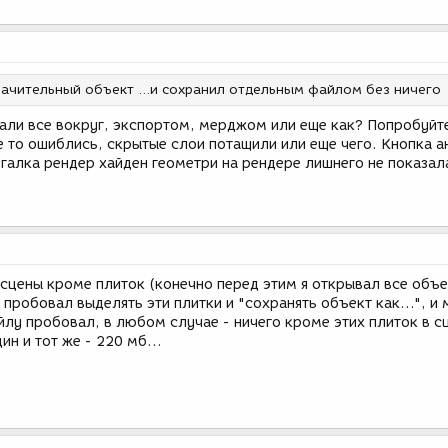
начительный объект ...и сохранил отдельным файлом без ничего
дали все вокруг, экспортом, мерджом или еще как? Попробуйт
е то ошиблись, скрытые слои потащили или еще чего. Кнопка а
 галка рендер хайден геометри на рендере лишнего не показал
 сцены кроме плиток (конечно перед этим я открывал все объ
 пробовал выделять эти плитки и "сохранять объект как...", 
лу пробовал, в любом случае - ничего кроме этих плиток в с
ин и тот же - 220 мб...