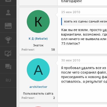
благодарен!
РАБОТА
25 июн 2010
К
взять из сцены самый нез
REN
ЖУРНАЛ
Как вы ее взяли, просто у
вариантами, возможно, гд
К Д (Rebate)
олл ничего не выявила или
КОНКУРСЫ
75 плиток?
Знаток
Рейтинг
58
КУРСЫ
30 июн 2010
A
ФОРУМ
Я пробовал удалять все из
после чего сохранял файл,
присоединять к новому фай
RU
Русский
оставалось, а результат од
architector
Пользователь сайта
Рейтинг
2