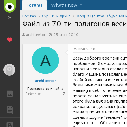
Forums
What's new
Forums
Скрытый архив
Форум Центра Обучения 
Файл из 70-ти полигонов веси
А
Д
architector
25 июн 2010
в
а
т
т
о
а
25 июн 2010
р
с
A
т
о
Всем доброго времени сут
е
з
проблемой. Я смоделирова
м
д
наполнил ее и она стала в
Гость
ы
а
благо машина позволяла ее
н
слабой машине и все встал
architector
и
большими файлами и все бы
я
Пользователь сайта
машину и себя в течение д
ГАЛЕРЕЯ
Рейтинг
2
просто решил взять из сце
этого была выбрана группа
сохранил отдельным файлом 
ПУБЛИКАЦИИ
сцена тупо из 70-ти полиг
сцены и другие "мелкие" о
еще что-то... Объясните, п
БЛОГИ