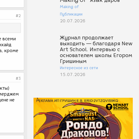
Making Of "Язык даров"
Making of
Публикации
#2
20.07.2026
Журнал продолжает
е всеми
выходить — благодаря New
нхайд
Art School. Интервью с
а, кроме
основателем школы Егором
Гришиным
Интересное из сети
15.07.2026
#3
екты)
и мерджем
цене не