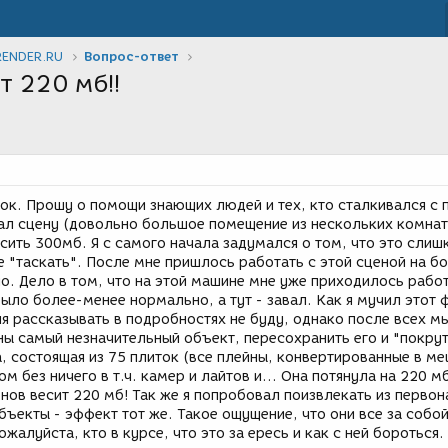
RENDER.RU
Вопрос-ответ
т 220 мб!!
ок. Прошу о помощи знающих людей и тех, кто сталкивался с
л сцену (довольно большое помещение из нескольких комнат
есить 300мб. Я с самого начала задумался о том, что это слиш
 "таскать". После мне пришлось работать с этой сценой на б
о. Дело в том, что на этой машине мне уже приходилось работ
ло более-менее нормально, а тут - завал. Как я мучил этот 
ня рассказывать в подробностях не буду, однако после всех м
ны самый незначительный объект, пересохранить его и "покрут
, состоящая из 75 плиток (все плейны, конвертированные в меш
без ничего в т.ч. камер и лайтов и... Она потянула на 220 мб!
онов весит 220 мб! Так же я попробовал поизвлекать из перво
бъекты - эффект тот же. Такое ощущение, что они все за собой
ожалуйста, кто в курсе, что это за ересь и как с ней бороться.