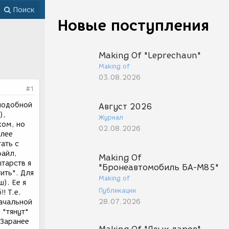
Поиск
Новые поступления
Making Of "Leprechaun"
Making of
03.08.2026
#1
 подобной
Август 2026
),
Журнал
ком, но
02.08.2026
олее
ать с
файл,
Making Of
ытарств я
"Бронеавтомобиль БА-М85"
ить". Для
Making of
). Ее я
Публикации
! Т.е.
28.07.2026
начальной
 "тянут"
 Заранее