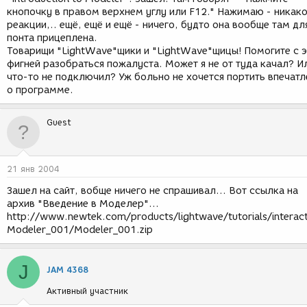
кнопочку в правом верхнем углу или F12." Нажимаю - никак
реакции,.. ещё, ещё и ещё - ничего, будто она вообще там дл
понта прицеплена.
Товарищи "LightWave"щики и "LightWave"щицы! Помогите с 
фигней разобраться пожалуста. Может я не от туда качал? И
что-то не подключил? Уж больно не хочется портить впечатл
о программе.
Guest
21 янв 2004
Зашел на сайт, вобще ничего не спрашивал... Вот ссылка на
архив "Введение в Моделер"...
http://www.newtek.com/products/lightwave/tutorials/interact
Modeler_001/Modeler_001.zip
J
JAM 4368
Активный участник