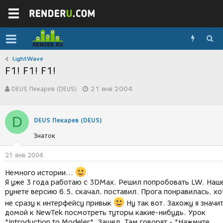
LightWave
F1! F1! F1!
А
Д
DEUS Пекарев (DEUS)
21 янв 2004
в
а
т
т
о
а
D
р
с
DEUS Пекарев (DEUS)
т
о
Знаток
е
з
м
д
ы
а
21 янв 2004
н
и
Немного истории...
я
Я уже 3 года работаю с 3DMax. Решил попробовать LW. Наш
рунете версию 6.5, скачал, поставил. Прога понравилась, хо
не сразу к интерфейсу привык
Ну так вот. Захожу я значи
домой к NewTek посмотреть туторы какие-нибудь. Урок
"Introduction to Modeler". Зашел. Там говорят - "Нажмите