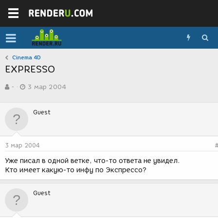
Cinema 4D
EXPRESSO
А
Д
-
3 мар 2004
в
а
т
т
о
а
Guest
р
с
т
о
е
з
м
д
3 мар 2004
ы
а
н
Уже писал в одной ветке, что-то ответа не увидел.
и
Кто имеет какую-то инфу по Экспрессо?
я
Guest