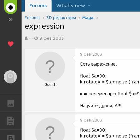
Forums
What's new
Forums
3D редакторы
Maya
expression
А
Д
-
9 фев 2003
в
а
т
т
о
а
9 фев 2003
р
с
т
о
Есть выражение,
е
з
м
д
float $a=90;
Гость
ы
а
k.rotateX = $a * noise (fram
Guest
н
и
как переменную float $a=9
я
ГАЛЕРЕЯ
Научите дурня, А!!!!
ПУБЛИКАЦИИ
9 фев 2003
float $a=90;
k.rotateX = $a * noise (fram
БЛОГИ