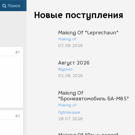
Поиск
Новые поступления
Making Of "Leprechaun"
Making of
03.08.2026
#1
Август 2026
Журнал
02.08.2026
Making Of
"Бронеавтомобиль БА-М85"
Making of
Публикации
#2
28.07.2026