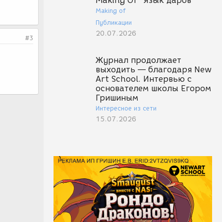
Making Of "Язык даров"
Making of
Публикации
20.07.2026
#3
Журнал продолжает
выходить — благодаря New
Art School. Интервью с
основателем школы Егором
Гришиным
Интересное из сети
15.07.2026