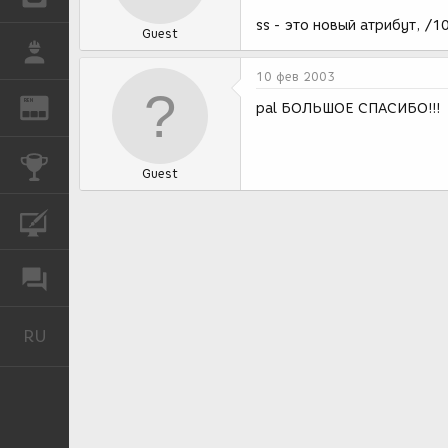
ss - это новый атрибут, /10
Guest
РАБОТА
10 фев 2003
REN
ЖУРНАЛ
pal БОЛЬШОЕ СПАСИБО!!!
КОНКУРСЫ
Guest
КУРСЫ
ФОРУМ
RU
Русский