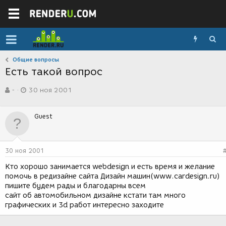
Общие вопросы
Есть такой вопрос
А
Д
-
30 ноя 2001
в
а
т
т
о
а
Guest
р
с
т
о
е
з
м
д
30 ноя 2001
ы
а
н
Кто хорошо занимается webdesign и есть время и желание
и
помочь в редизайне сайта Дизайн машин(www.cardesign.ru)
я
пишите будем рады и благодарны всем
сайт об автомобильном дизайне кстати там много
графических и 3d работ интересно заходите