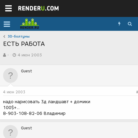
3D-болтуны
ЕСТЬ РАБОТА
А
Д
-
4 июн 2003
в
а
т
т
о
а
Guest
р
с
т
о
е
з
м
д
4 июн 2003
ы
а
н
надо нарисовать 3д ландшавт + домики
и
100$+..
я
8-903-108-82-06 Владимир
Guest