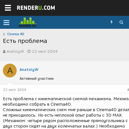
Cinema 4D
Есть проблема
А
Д
AnatolyW
22 июл 2004
в
а
т
т
о
а
A
р
с
AnatolyW
т
о
Активный участник
е
з
м
д
ы
а
22 июл 2004
н
Есть проблема с кинематической схемой механизма. Мехни
и
необходимо собрать в Cinema4D.
я
Сложных кинематических схем мне раньше в Cinema4D дела
не приходилось. Но есть неплохой опыт работы с 3D MAX.
(Механизм: четыре рядом расположенные прямоугольника с
двух сторон сидят на двух коленчатых валах.) Необходимо