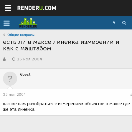
Общие вопросы
есть ли в максе линейка измерений и
как с маштабом
А
Д
-
25 ноя 2004
в
а
т
т
о
а
Guest
р
с
т
о
е
з
м
д
25 ноя 2004
ы
а
н
как же нам разобраться с измерением объектов в максе где
и
же эта линейка
я