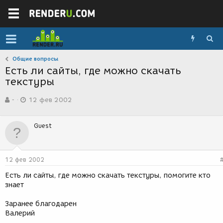
Общие вопросы
Есть ли сайты, где можно скачать
текстуры
А
Д
-
12 фев 2002
в
а
т
т
о
а
Guest
р
с
т
о
е
з
м
д
12 фев 2002
ы
а
н
Есть ли сайты, где можно скачать текстуры, помогите кто
и
знает
я
Заранее благодарен
Валерий