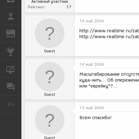
Активный участник
Рейтинг
17
РАБОТА
14 май 2004
http://www.realtime.ru/zab
REN
ЖУРНАЛ
http://www.realtime.ru/zab
КОНКУРСЫ
Guest
14 май 2004
КУРСЫ
Масштабирование отсутству
куда-нить... Об опережени
ФОРУМ
или "еврейку"?...
Guest
RU
Русский
15 май 2004
Всем спасибо!
Guest