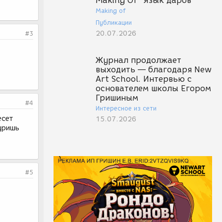
Making Of "Язык даров"
Making of
Публикации
20.07.2026
#3
Журнал продолжает
выходить — благодаря New
Art School. Интервью с
основателем школы Егором
Гришиным
#4
Интересное из сети
есет
15.07.2026
куришь
#5