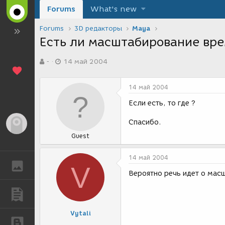
Forums
What's new
Forums
3D редакторы
Maya
Есть ли масштабирование вре
А
Д
-
14 май 2004
в
а
т
т
о
а
14 май 2004
р
с
т
о
Если есть, то где ?
е
з
м
д
Спасибо.
Гость
ы
а
Guest
н
и
я
14 май 2004
ГАЛЕРЕЯ
V
Вероятно речь идет о масш
ПУБЛИКАЦИИ
Vytali
БЛОГИ