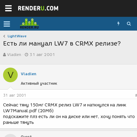
LightWave
Есть ли мануал LW7 в CRMX релизе?
А
Д
Vladlen
31 авг 2001
в
а
т
т
о
а
V
р
с
Vladlen
т
о
Активный участник
е
з
м
д
ы
а
31 авг 2001
н
Сейчас тяну 150мг CRMX релиз LW7 и наткнулся на линк
и
LW7Manual.pdf (20Мб)
я
подскажите плз есть ли он на диске или нет, хочу понять что
раньше тянуть
Guest