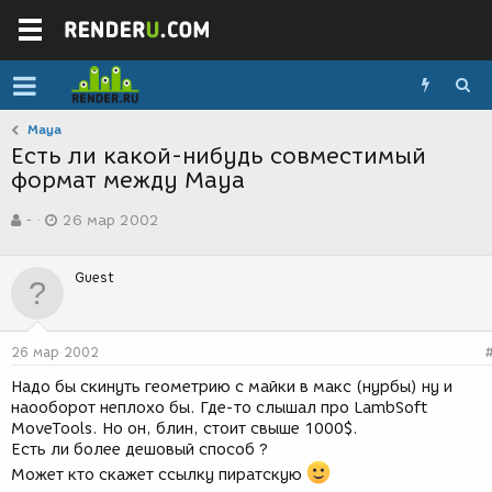
Maya
Есть ли какой-нибудь совместимый
формат между Maya
А
Д
-
26 мар 2002
в
а
т
т
о
а
Guest
р
с
т
о
е
з
м
д
26 мар 2002
ы
а
н
Надо бы скинуть геометрию с майки в макс (нурбы) ну и
и
наооборот неплохо бы. Где-то слышал про LambSoft
я
MoveTools. Но он, блин, стоит свыше 1000$.
Есть ли более дешовый способ ?
Может кто скажет ссылку пиратскую