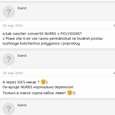
Guest
26 мар 2002
a kak nascher convertit NURBS v POLYGONS?
v Maxe zhe ti ee vse ravno peredelobat ne budesh postav
nuzhnoye kolichestvo polygonov i poprobuy
Guest
26 мар 2002
А через IGES никак ?
)
Он вроде NURBS нормально переносит.
Только в максе сцена набок ляжет
))
Guest