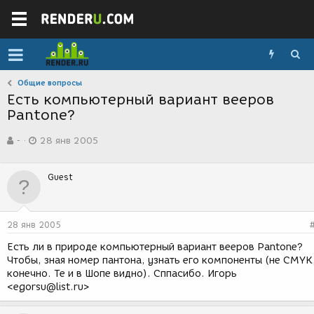
Общие вопросы
Есть компьютерный вариант вееров
Pantone?
А
Д
-
28 янв 2005
в
а
т
т
о
а
Guest
р
с
т
о
е
з
м
д
28 янв 2005
ы
а
н
Есть ли в природе компьютерный вариант вееров Pantone?
и
Чтобы, зная номер пантона, узнать его компоненты (не CMYK
я
конечно. Те и в Шопе видно). Сппасибо. Игорь
<egorsu@list.ru>