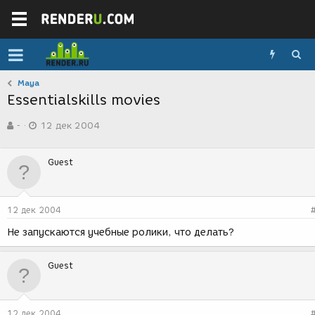
Maya
Essentialskills movies
А
Д
-
12 дек 2004
в
а
т
т
о
а
Guest
р
с
т
о
е
з
м
д
12 дек 2004
ы
а
н
Не запускаются учебные ролики, что делать?
и
я
Guest
12 дек 2004